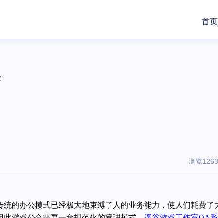
首页
处
浏览1263
传统的办公模式已经极大地束缚了人的
业务能
力，使人们耗费了
因此
游戏公会
需要一套规范化的管理模式，
溪谷游戏工作室
OA
系