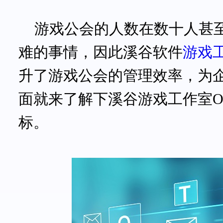
游戏公会的人数在数十人甚
难的事情，因此溪谷软件
游戏
升了
游戏公会
的
管理
效率
，
为
面就来了解下
溪谷游戏工作室
标。