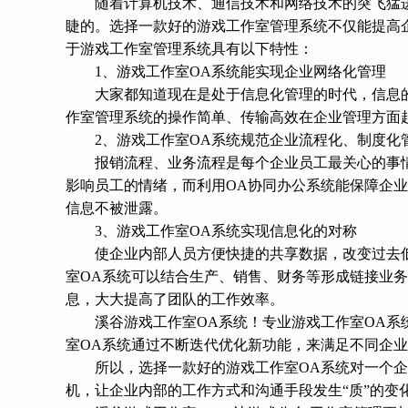
随着计算机技术、通信技术和网络技术的突飞猛
睫的。选择一款好的游戏工作室管理系统不仅能提高
于游戏工作室管理系统具有以下特性：
1、
游戏工作室
OA系统能实现企业网络化管理
大家都知道现在是处于信息化管理的时代，信息
作室管理系统的操作简单、传输高效在企业管理方面
2、
游戏工作室
OA系统规范企业流程化、制度化
报销流程、业务流程是每个企业员工最关心的事
影响员工的情绪，而利用
OA协同办公系统能保障企
信息不被泄露。
3、
游戏工作室
OA系统实现信息化的对称
使企业内部人员方便快捷的共享数据，改变过去
室
OA系统
可以结合生产、销售、财务等形成链接业务
息，大大提高了团队的工作效率。
溪谷游戏工作室
OA系统
！专业
游戏工作室
OA
系
室
OA系统
通过
不断迭代优化新功能
，来满足不同企业
所以，选择一款好的
游戏工作室
OA系统对一个
机，让企业内部的工作方式和沟通手段发生“质”的变