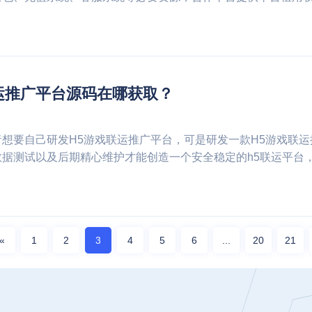
运推广平台源码在哪获取？
者想要自己研发H5游戏联运推广平台，可是研发一款H5游戏联
数据测试以及后期精心维护才能创造一个安全稳定的h5联运平台
«
1
2
3
4
5
6
...
20
21