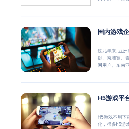
国内游戏
这几年来, 亚
挝、柬埔寨、泰
网用户。东南
H5游戏平
H5游戏不用下
化，很多h5游