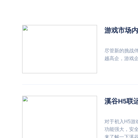
游戏市场
尽管新的挑战
越高企，游戏
溪谷H5联
对于初入H5游
功能强大，安
来了解一下溪谷